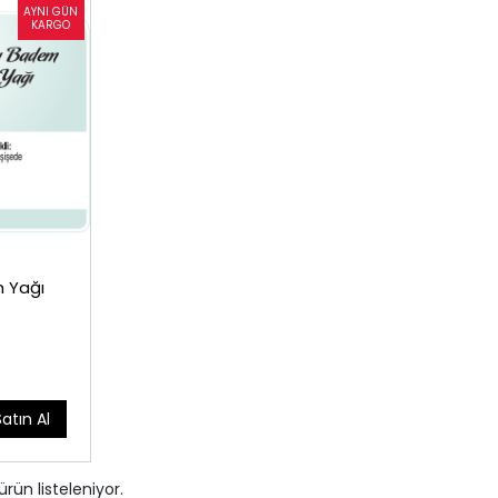
 Yağı
Satın Al
ürün listeleniyor.