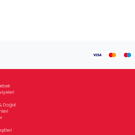
Bebek
viyeleri
& Doğal
leri
r
itleri