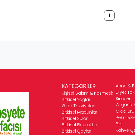
1
KATEGORİLER
Anne & 
Diyet Tak
Kişisel Bakım & Kozmetik
Sirkeler
Bitkisel Yağlar
Organik 
Gıda Takviyeleri
Gıda Ürün
Bitkisel Macunlar
Pekmezle
Bitkisel Sular
Bal
Bitkisel Ekstraktlar
Kahve Çeş
Bitkisel Çaylar