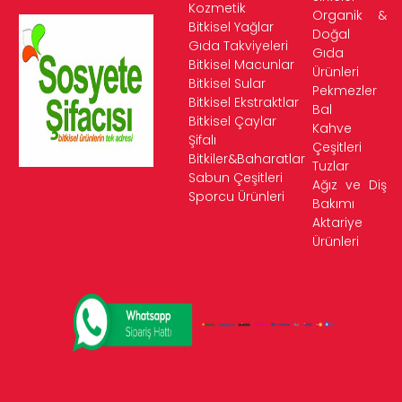
Kozmetik
Organik &
Bitkisel Yağlar
Doğal
Gıda Takviyeleri
Gıda
Bitkisel Macunlar
Ürünleri
Bitkisel Sular
Pekmezler
Bitkisel Ekstraktlar
Bal
Bitkisel Çaylar
Kahve
Şifalı
Çeşitleri
Bitkiler&Baharatlar
Tuzlar
Sabun Çeşitleri
Ağız ve Diş
Sporcu Ürünleri
Bakımı
Aktariye
Ürünleri