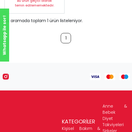
Bu ürün geçici olarak
temin edilememektedir.
Whatsapp ile sor!
Bu aramada toplam
1
ürün listeleniyor.
1
Anne &
Bebek
Diyet
KATEGORİLER
Takviyeleri
Kişisel Bakım &
Sirkeler