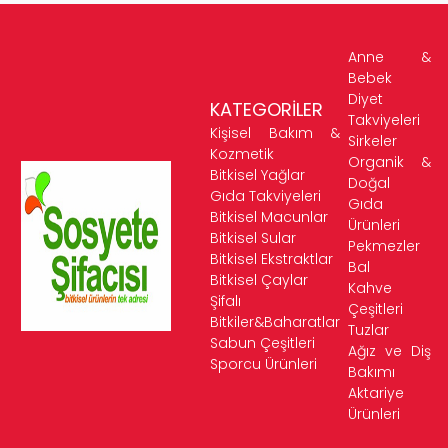
Anne &
Bebek
Diyet
KATEGORİLER
Takviyeleri
Kişisel Bakım &
Sirkeler
Kozmetik
Organik &
Bitkisel Yağlar
Doğal
Gıda Takviyeleri
Gıda
Bitkisel Macunlar
Ürünleri
Bitkisel Sular
Pekmezler
Bitkisel Ekstraktlar
Bal
Bitkisel Çaylar
Kahve
Şifalı
Çeşitleri
Bitkiler&Baharatlar
Tuzlar
Sabun Çeşitleri
Ağız ve Diş
Sporcu Ürünleri
Bakımı
Aktariye
Ürünleri