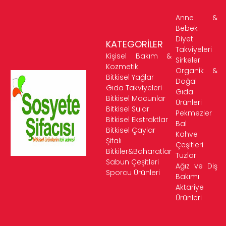
Anne &
Bebek
Diyet
KATEGORİLER
Takviyeleri
Kişisel Bakım &
Sirkeler
Kozmetik
Organik &
Bitkisel Yağlar
Doğal
Gıda Takviyeleri
Gıda
Bitkisel Macunlar
Ürünleri
Bitkisel Sular
Pekmezler
Bitkisel Ekstraktlar
Bal
Bitkisel Çaylar
Kahve
Şifalı
Çeşitleri
Bitkiler&Baharatlar
Tuzlar
Sabun Çeşitleri
Ağız ve Diş
Sporcu Ürünleri
Bakımı
Aktariye
Ürünleri