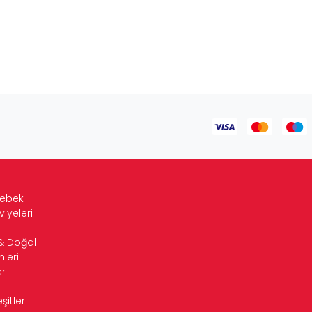
Bebek
viyeleri
& Doğal
leri
r
itleri