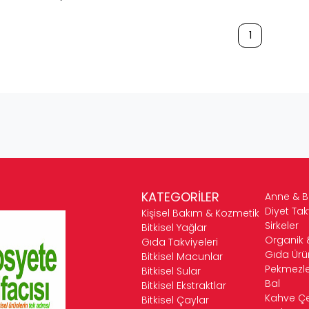
1
KATEGORİLER
Anne & 
Diyet Tak
Kişisel Bakım & Kozmetik
Sirkeler
Bitkisel Yağlar
Organik 
Gıda Takviyeleri
Gıda Ürün
Bitkisel Macunlar
Pekmezle
Bitkisel Sular
Bal
Bitkisel Ekstraktlar
Kahve Çeş
Bitkisel Çaylar