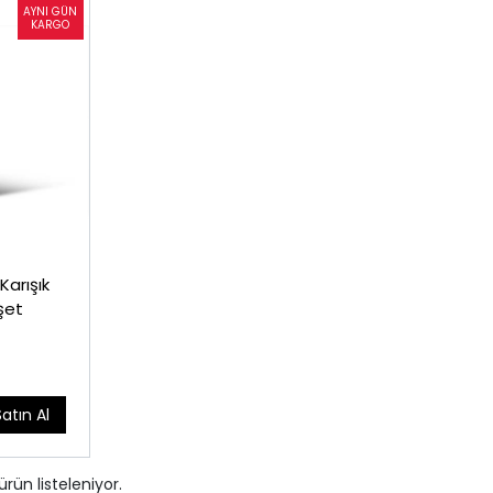
Karışık
şet
Satın Al
ürün listeleniyor.