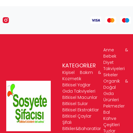
Anne &
Bebek
Diyet
KATEGORİLER
Takviyeleri
Kişisel Bakım &
Sirkeler
Kozmetik
Organik &
Bitkisel Yağlar
Doğal
Gıda Takviyeleri
Gıda
Bitkisel Macunlar
Ürünleri
Bitkisel Sular
Pekmezler
Bitkisel Ekstraktlar
Bal
Bitkisel Çaylar
Kahve
Şifalı
Çeşitleri
Bitkiler&Baharatlar
Tuzlar