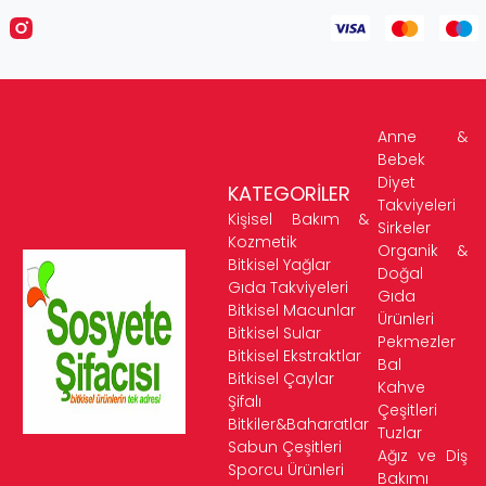
Anne &
Bebek
Diyet
KATEGORİLER
Takviyeleri
Kişisel Bakım &
Sirkeler
Kozmetik
Organik &
Bitkisel Yağlar
Doğal
Gıda Takviyeleri
Gıda
Bitkisel Macunlar
Ürünleri
Bitkisel Sular
Pekmezler
Bitkisel Ekstraktlar
Bal
Bitkisel Çaylar
Kahve
Şifalı
Çeşitleri
Bitkiler&Baharatlar
Tuzlar
Sabun Çeşitleri
Ağız ve Diş
Sporcu Ürünleri
Bakımı