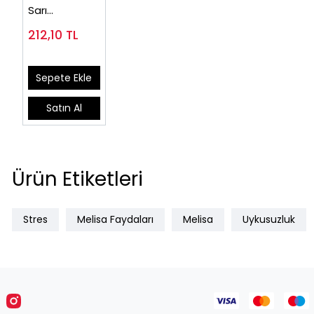
Sarı
Kantaronlu
212,10
TL
Çay 60 poşet
Sepete Ekle
Satın Al
Ürün Etiketleri
Stres
Melisa Faydaları
Melisa
Uykusuzluk