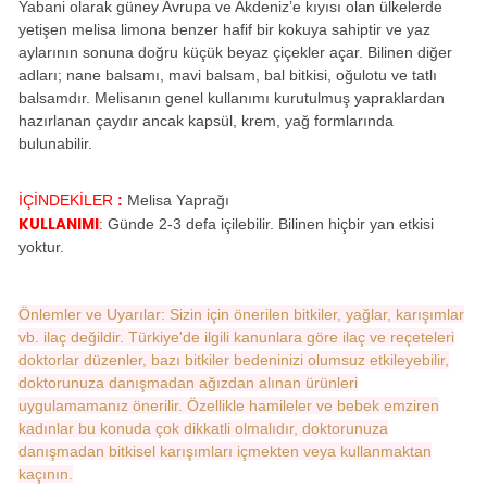
Yabani olarak güney Avrupa ve Akdeniz’e kıyısı olan ülkelerde
yetişen melisa limona benzer hafif bir kokuya sahiptir ve yaz
aylarının sonuna doğru küçük beyaz çiçekler açar. Bilinen diğer
adları; nane balsamı, mavi balsam, bal bitkisi, oğulotu ve tatlı
balsamdır. Melisanın genel kullanımı kurutulmuş yapraklardan
hazırlanan çaydır ancak kapsül, krem, yağ formlarında
bulunabilir.
İÇİNDEKİLER
:
Melisa Yaprağı
KULLANIMI
Günde 2-3 defa içilebilir. Bilinen hiçbir yan etkisi
:
yoktur.
Önlemler ve Uyarılar: Sizin için önerilen bitkiler, yağlar, karışımlar
vb. ilaç değildir. Türkiye'de ilgili kanunlara göre ilaç ve reçeteleri
doktorlar düzenler, bazı bitkiler bedeninizi olumsuz etkileyebilir,
doktorunuza danışmadan ağızdan alınan ürünleri
uygulamamanız önerilir. Özellikle hamileler ve bebek emziren
kadınlar bu konuda çok dikkatli olmalıdır, doktorunuza
danışmadan bitkisel karışımları içmekten veya kullanmaktan
kaçının.