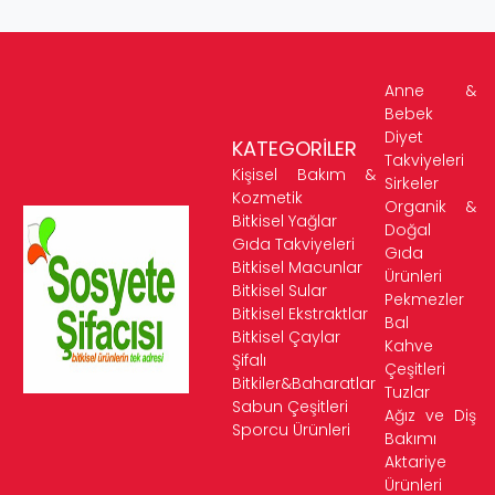
Anne &
Bebek
Diyet
KATEGORİLER
Takviyeleri
Kişisel Bakım &
Sirkeler
Kozmetik
Organik &
Bitkisel Yağlar
Doğal
Gıda Takviyeleri
Gıda
Bitkisel Macunlar
Ürünleri
Bitkisel Sular
Pekmezler
Bitkisel Ekstraktlar
Bal
Bitkisel Çaylar
Kahve
Şifalı
Çeşitleri
Bitkiler&Baharatlar
Tuzlar
Sabun Çeşitleri
Ağız ve Diş
Sporcu Ürünleri
Bakımı
Aktariye
Ürünleri