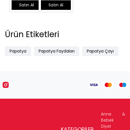
Satın Al
Satın Al
Ürün Etiketleri
Papatya
Papatya Faydaları
Papatya Çayı
Anne &
Bebek
Diyet
KATEGORİLER