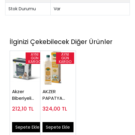
Stok Durumu
Var
İlginizi Çekebilecek Diğer Ürünler
Akzer
AKZER
Biberiyeli
PAPATYA
Papatyali Çay
SUYU (1 LT)
212,10
TL
324,00
TL
60li süzen
poşet
Sepete Ekle
Sepete Ekle