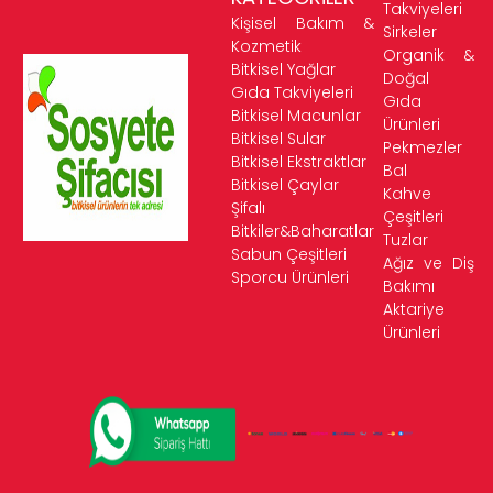
Takviyeleri
Kişisel Bakım &
Sirkeler
Kozmetik
Organik &
Bitkisel Yağlar
Doğal
Gıda Takviyeleri
Gıda
Bitkisel Macunlar
Ürünleri
Bitkisel Sular
Pekmezler
Bitkisel Ekstraktlar
Bal
Bitkisel Çaylar
Kahve
Şifalı
Çeşitleri
Bitkiler&Baharatlar
Tuzlar
Sabun Çeşitleri
Ağız ve Diş
Sporcu Ürünleri
Bakımı
Aktariye
Ürünleri