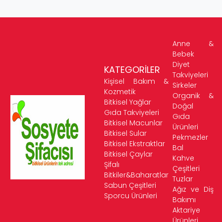
Anne &
Bebek
Diyet
KATEGORİLER
Takviyeleri
Kişisel Bakım &
Sirkeler
Kozmetik
Organik &
Bitkisel Yağlar
Doğal
Gıda Takviyeleri
Gıda
Bitkisel Macunlar
Ürünleri
Bitkisel Sular
Pekmezler
Bitkisel Ekstraktlar
Bal
Bitkisel Çaylar
Kahve
Şifalı
Çeşitleri
Bitkiler&Baharatlar
Tuzlar
Sabun Çeşitleri
Ağız ve Diş
Sporcu Ürünleri
Bakımı
Aktariye
Ürünleri