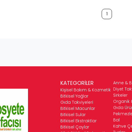
1
KATEGORİLER
Anne & 
Diyet Tak
Kişisel Bakım & Kozmetik
Sirkeler
Bitkisel Yağlar
Organik 
Gıda Takviyeleri
Gıda Ürün
Bitkisel Macunlar
Pekmezle
Bitkisel Sular
Bal
Bitkisel Ekstraktlar
Kahve Çeş
Bitkisel Çaylar