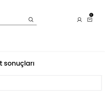
0
et sonuçları