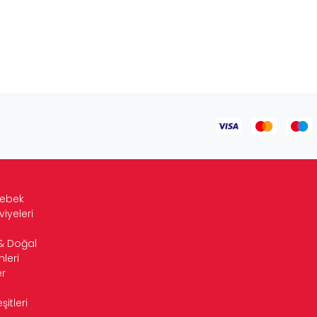
Bebek
viyeleri
& Doğal
leri
r
itleri