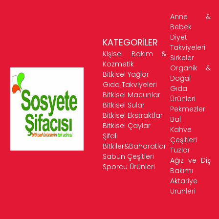
Anne &
Bebek
Diyet
KATEGORİLER
Takviyeleri
Kişisel Bakım &
Sirkeler
Kozmetik
Organik &
Bitkisel Yağlar
Doğal
Gıda Takviyeleri
Gıda
Bitkisel Macunlar
Ürünleri
Bitkisel Sular
Pekmezler
Bitkisel Ekstraktlar
Bal
Bitkisel Çaylar
Kahve
Şifalı
Çeşitleri
Bitkiler&Baharatlar
Tuzlar
Sabun Çeşitleri
Ağız ve Diş
Sporcu Ürünleri
Bakımı
Aktariye
Ürünleri