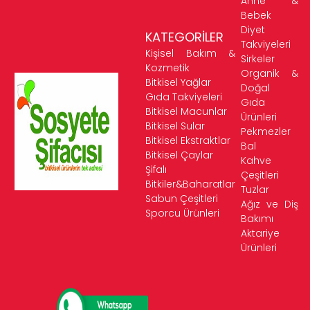
Anne &
Bebek
Diyet
KATEGORİLER
Takviyeleri
Kişisel Bakım &
Sirkeler
Kozmetik
Organik &
Bitkisel Yağlar
Doğal
Gıda Takviyeleri
Gıda
Bitkisel Macunlar
Ürünleri
Bitkisel Sular
Pekmezler
Bitkisel Ekstraktlar
Bal
Bitkisel Çaylar
Kahve
Şifalı
Çeşitleri
Bitkiler&Baharatlar
Tuzlar
Sabun Çeşitleri
Ağız ve Diş
Sporcu Ürünleri
Bakımı
Aktariye
Ürünleri