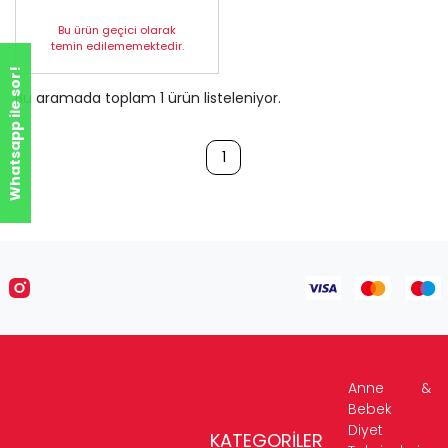
Bu ürün geçici olarak
temin edilememektedir.
Whatsapp ile sor!
Bu aramada toplam
1
ürün listeleniyor.
1
Anne &
Bebek
Diyet
KATEGORİLER