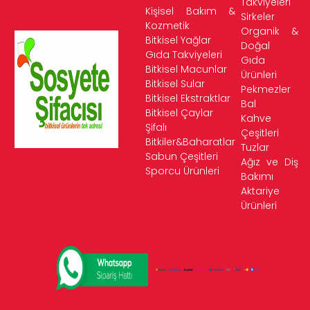
Takviyeleri
Kişisel Bakım &
Sirkeler
Kozmetik
Organik &
Bitkisel Yağlar
Doğal
Gıda Takviyeleri
Gıda
Bitkisel Macunlar
Ürünleri
Bitkisel Sular
Pekmezler
Bitkisel Ekstraktlar
Bal
Bitkisel Çaylar
Kahve
Şifalı
Çeşitleri
Bitkiler&Baharatlar
Tuzlar
Sabun Çeşitleri
Ağız ve Diş
Sporcu Ürünleri
Bakımı
Aktariye
Ürünleri