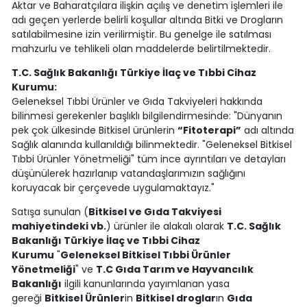
Aktar ve Baharatçılara ilişkin açılış ve denetim işlemleri ile
adı geçen yerlerde belirli koşullar altında Bitki ve Drogların
satılabilmesine izin verilirmiştir. Bu genelge ile satılması
mahzurlu ve tehlikeli olan maddelerde belirtilmektedir.
T.C. Sağlık Bakanlığı Türkiye İlaç ve Tıbbi Cihaz
Kurumu:
Geleneksel Tıbbi Ürünler ve Gıda Takviyeleri hakkında
bilinmesi gerekenler başlıklı bilgilendirmesinde: "Dünyanın
pek çok ülkesinde Bitkisel ürünlerin
“Fitoterapi”
adı altında
Sağlık alanında kullanıldığı bilinmektedir. "Geleneksel Bitkisel
Tıbbi Ürünler Yönetmeliği" tüm ince ayrıntıları ve detayları
düşünülerek hazırlanıp vatandaşlarımızın sağlığını
koruyacak bir çerçevede uygulamaktayız."
Satışa sunulan (
Bitkisel ve Gıda Takviyesi
mahiyetindeki vb.
) ürünler ile alakalı olarak
T.C. Sağlık
Bakanlığı Türkiye İlaç ve Tıbbi Cihaz
Kurumu
"
Geleneksel Bitkisel Tıbbi Ürünler
Yönetmeliği
" ve
T.C Gıda Tarım ve Hayvancılık
Bakanlığı
ilgili kanunlarında yayımlanan yasa
gereği
Bitkisel Ürünler
in
Bitkisel droglar
ın
Gıda