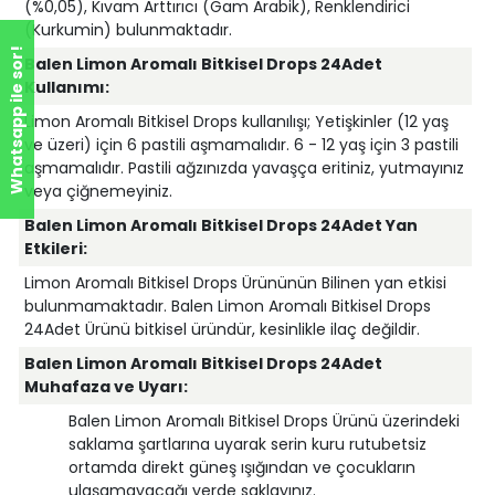
(%0,05), Kıvam Arttırıcı (Gam Arabik), Renklendirici
(Kurkumin) bulunmaktadır.
Whatsapp ile sor!
Balen Limon Aromalı Bitkisel Drops 24Adet
Kullanımı:
Limon Aromalı Bitkisel Drops kullanılışı; Yetişkinler (12 yaş
ve üzeri) için 6 pastili aşmamalıdır. 6 - 12 yaş için 3 pastili
aşmamalıdır. Pastili ağzınızda yavaşça eritiniz, yutmayınız
veya çiğnemeyiniz.
Balen Limon Aromalı Bitkisel Drops 24Adet Yan
Etkileri:
Limon Aromalı Bitkisel Drops Ürününün Bilinen yan etkisi
bulunmamaktadır. Balen Limon Aromalı Bitkisel Drops
24Adet Ürünü bitkisel üründür, kesinlikle ilaç değildir.
Balen Limon Aromalı Bitkisel Drops 24Adet
Muhafaza ve Uyarı:
Balen Limon Aromalı Bitkisel Drops Ürünü üzerindeki
saklama şartlarına uyarak serin kuru rutubetsiz
ortamda direkt güneş ışığından ve çocukların
ulaşamayacağı yerde saklayınız.