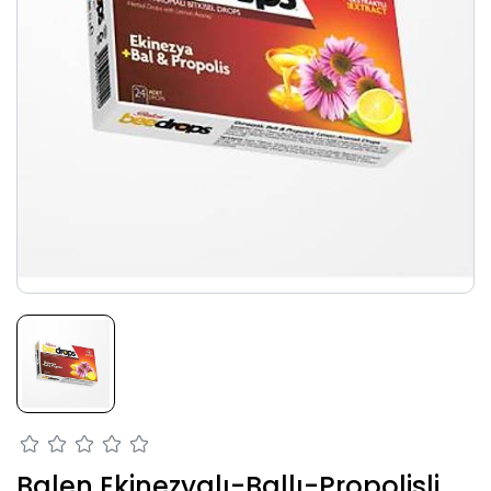
Balen Ekinezyalı-Ballı-Propolisli