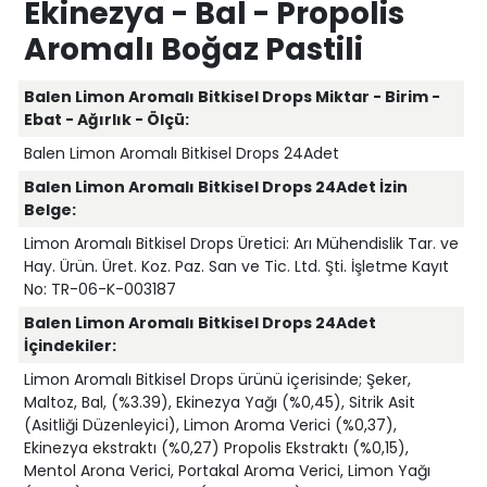
Ekinezya - Bal - Propolis
Aromalı Boğaz Pastili
Balen Limon Aromalı Bitkisel Drops Miktar - Birim -
Ebat - Ağırlık - Ölçü:
Balen Limon Aromalı Bitkisel Drops 24Adet
Balen Limon Aromalı Bitkisel Drops 24Adet İzin
Belge:
Limon Aromalı Bitkisel Drops Üretici: Arı Mühendislik Tar. ve
Hay. Ürün. Üret. Koz. Paz. San ve Tic. Ltd. Şti. İşletme Kayıt
No: TR-06-K-003187
Balen Limon Aromalı Bitkisel Drops 24Adet
İçindekiler:
Limon Aromalı Bitkisel Drops ürünü içerisinde; Şeker,
Maltoz, Bal, (%3.39), Ekinezya Yağı (%0,45), Sitrik Asit
(Asitliği Düzenleyici), Limon Aroma Verici (%0,37),
Ekinezya ekstraktı (%0,27) Propolis Ekstraktı (%0,15),
Mentol Arona Verici, Portakal Aroma Verici, Limon Yağı