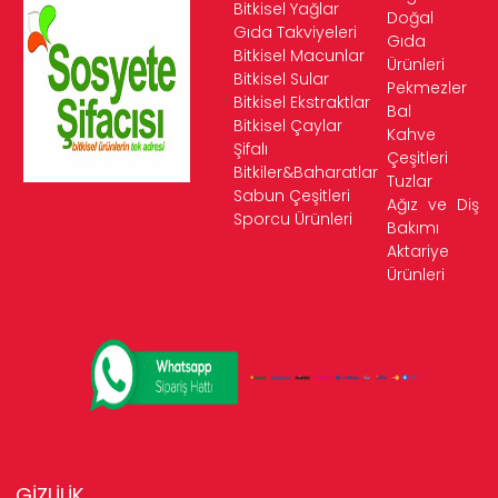
Bitkisel Yağlar
Doğal
Gıda Takviyeleri
Gıda
Bitkisel Macunlar
Ürünleri
Bitkisel Sular
Pekmezler
Bitkisel Ekstraktlar
Bal
Bitkisel Çaylar
Kahve
Şifalı
Çeşitleri
Bitkiler&Baharatlar
Tuzlar
Sabun Çeşitleri
Ağız ve Diş
Sporcu Ürünleri
Bakımı
Aktariye
Ürünleri
GİZLİLİK