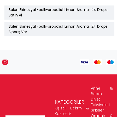
Balen Ekinezyalı-ballı-propolisli Limon Aromalı 24 Drops
Satın Al
Balen Ekinezyalı-ballı-propolisli Limon Aromalı 24 Drops
Sipariş Ver
Anne &
Bebek
Diyet
KATEGORİLER
Takviyeleri
Kişisel Bakım &
Sirkeler
Kozmetik
Organik &