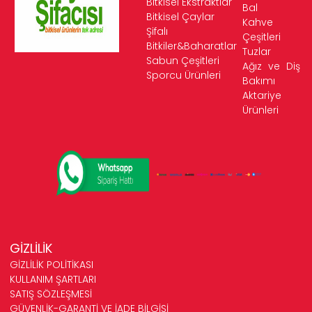
Bitkisel Ekstraktlar
Bal
Bitkisel Çaylar
Kahve
Şifalı
Çeşitleri
Bitkiler&Baharatlar
Tuzlar
Sabun Çeşitleri
Ağız ve Diş
Sporcu Ürünleri
Bakımı
Aktariye
Ürünleri
GİZLİLİK
GİZLİLİK POLİTİKASI
KULLANIM ŞARTLARI
SATIŞ SÖZLEŞMESİ
GÜVENLİK-GARANTİ VE İADE BİLGİSİ