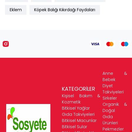
Eklem
Köpek Balığı Kıkırdağı Faydaları
Anne &
Bebek
Diyet
KATEGORİLER
Takviyeleri
Kişisel Bakım &
Sirkeler
Kozmetik
Organik &
Bitkisel Yağlar
Doğal
Gıda Takviyeleri
Gıda
Bitkisel Macunlar
Ürünleri
Bitkisel Sular
Pekmezler