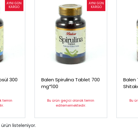
psül 300
Balen Spirulina Tablet 700
Balen 
mg*100
Shitak
Kapsü
ak temin
Bu ürün geçici olarak temin
Bu ü
r.
edilememektedir.
ürün listeleniyor.