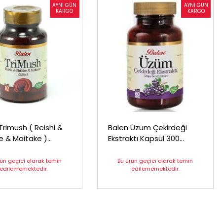
Trimush ( Reishi &
Balen Üzüm Çekirdeği
e & Maitake )
Ekstraktı Kapsül 300
l 300 mg*60
mg*60
rün geçici olarak temin
Bu ürün geçici olarak temin
edilememektedir.
edilememektedir.