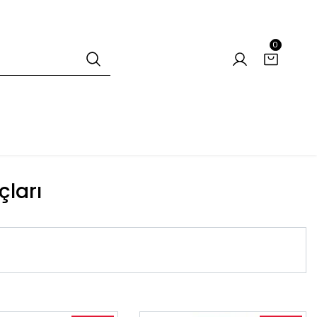
0
çları