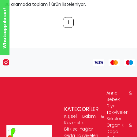
Bu aramada toplam
1
ürün listeleniyor.
Whatsapp ile sor!
1
Anne &
Bebek
Diyet
KATEGORİLER
Takviyeleri
Kişisel Bakım &
Sirkeler
Kozmetik
Organik &
Bitkisel Yağlar
Doğal
Gıda Takviyeleri