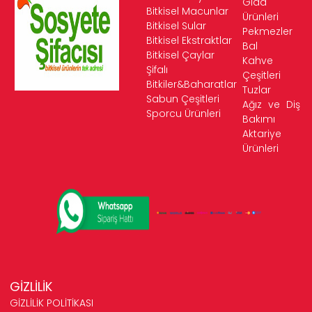
Gıda
Bitkisel Macunlar
Ürünleri
Bitkisel Sular
Pekmezler
Bitkisel Ekstraktlar
Bal
Bitkisel Çaylar
Kahve
Şifalı
Çeşitleri
Bitkiler&Baharatlar
Tuzlar
Sabun Çeşitleri
Ağız ve Diş
Sporcu Ürünleri
Bakımı
Aktariye
Ürünleri
GİZLİLİK
GİZLİLİK POLİTİKASI