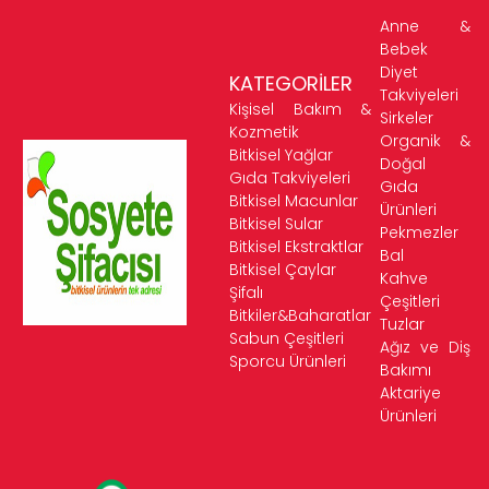
Anne &
Bebek
Diyet
KATEGORİLER
Takviyeleri
Kişisel Bakım &
Sirkeler
Kozmetik
Organik &
Bitkisel Yağlar
Doğal
Gıda Takviyeleri
Gıda
Bitkisel Macunlar
Ürünleri
Bitkisel Sular
Pekmezler
Bitkisel Ekstraktlar
Bal
Bitkisel Çaylar
Kahve
Şifalı
Çeşitleri
Bitkiler&Baharatlar
Tuzlar
Sabun Çeşitleri
Ağız ve Diş
Sporcu Ürünleri
Bakımı
Aktariye
Ürünleri