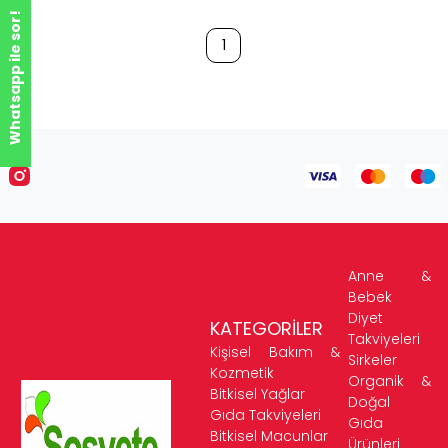
Whatsapp ile sor!
1
Anne &
Bebek
Diyet
KATEGORİLER
Takviyeleri
Kişisel Bakım &
Sirkeler
Kozmetik
Organik &
Bitkisel Yağlar
Doğal
Gıda Takviyeleri
Gıda
Bitkisel Macunlar
Ürünleri