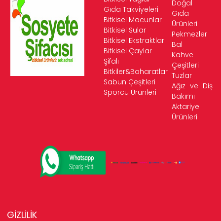
Doğal
Gıda Takviyeleri
Gıda
Bitkisel Macunlar
Ürünleri
Bitkisel Sular
Pekmezler
Bitkisel Ekstraktlar
Bal
Bitkisel Çaylar
Kahve
Şifalı
Çeşitleri
Bitkiler&Baharatlar
Tuzlar
Sabun Çeşitleri
Ağız ve Diş
Sporcu Ürünleri
Bakımı
Aktariye
Ürünleri
GİZLİLİK