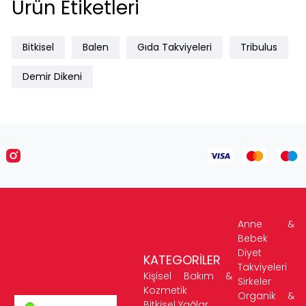
Ürün Etiketleri
Bitkisel
Balen
Gıda Takviyeleri
Tribulus
Demir Dikeni
Anne &
Bebek
Diyet
KATEGORİLER
Takviyeleri
Kişisel Bakım &
Sirkeler
Kozmetik
Organik &
Bitkisel Yağlar