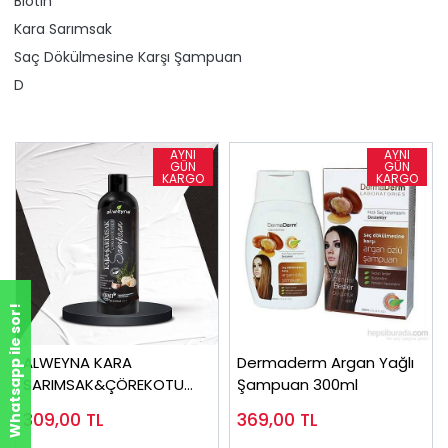
Biotin
Kara Sarımsak
Saç Dökülmesine Karşı Şampuan
D
Whatsapp ile sor!
ALWEYNA KARA
Dermaderm Argan Yağlı
SARIMSAK&ÇÖREKOTU
Şampuan 300ml
ÖZLÜ BİTKİSEL ŞAMPUAN
309,00
TL
369,00
TL
400 ML