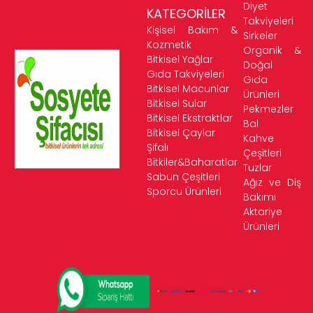
Diyet
KATEGORİLER
Takviyeleri
Kişisel Bakım &
Sirkeler
Kozmetik
Organik &
Bitkisel Yağlar
Doğal
Gıda Takviyeleri
Gıda
Bitkisel Macunlar
Ürünleri
Bitkisel Sular
Pekmezler
Bitkisel Ekstraktlar
Bal
Bitkisel Çaylar
Kahve
Şifalı
Çeşitleri
Bitkiler&Baharatlar
Tuzlar
Sabun Çeşitleri
Ağız ve Diş
Sporcu Ürünleri
Bakımı
Aktariye
Ürünleri