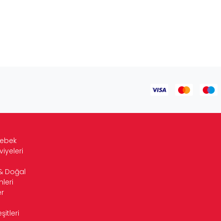
Bebek
viyeleri
& Doğal
leri
r
itleri