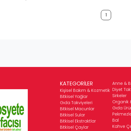
1
KATEGORİLER
Anne & 
Diyet Tak
Kişisel Bakım & Kozmetik
Sirkeler
Bitkisel Yağlar
Organik 
Gıda Takviyeleri
Gıda Ürün
Bitkisel Macunlar
Pekmezle
Bitkisel Sular
Bal
Bitkisel Ekstraktlar
Kahve Çeş
Bitkisel Çaylar