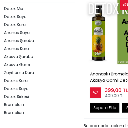
Detox Mix
Detox Suyu
Detox Kürü
Ananas Suyu
Ananas Şurubu
Ananas Kürü
Akasya Şurubu
Akasya Gamı
Zayıflama Kürü
Ananaslı (Bromela
Akasya Gamlı Det
Detoks Kürü
(Detoks) Kürü 47
Detoks Suyu
399,00
TL
%2
409,00 TL
Detox Sirkesi
Bromelain
Sepete Ekle
Bromelian
Bu aramada toplam
1