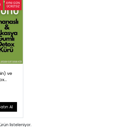
in) ve
ox
5ml
Satın Al
ürün listeleniyor.