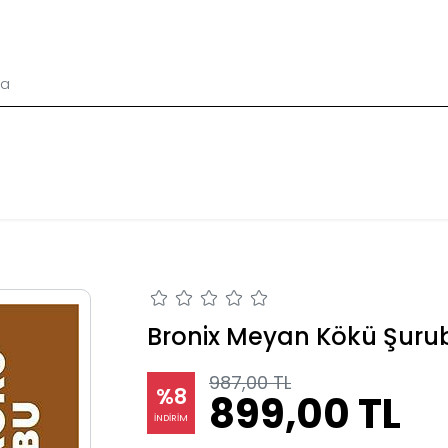
Bronix Meyan Kökü Şurubu
987,00 TL
%8
899,00 TL
İNDİRİM