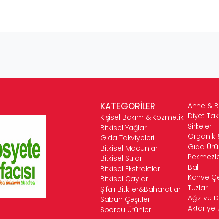
KATEGORİLER
Anne & 
Diyet Tak
Kişisel Bakım & Kozmetik
Sirkeler
Bitkisel Yağlar
Organik 
Gıda Takviyeleri
Gıda Ürün
Bitkisel Macunlar
Pekmezle
Bitkisel Sular
Bal
Bitkisel Ekstraktlar
Kahve Çeş
Bitkisel Çaylar
Tuzlar
Şifalı Bitkiler&Baharatlar
Ağız ve D
Sabun Çeşitleri
Aktariye 
Sporcu Ürünleri