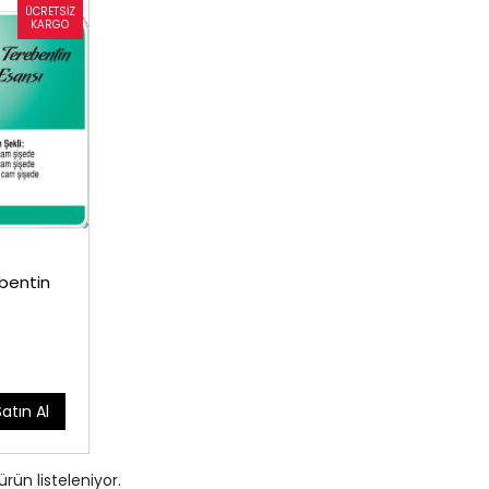
bentin
Satın Al
ürün listeleniyor.