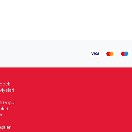
Bebek
viyeleri
& Doğal
leri
r
itleri