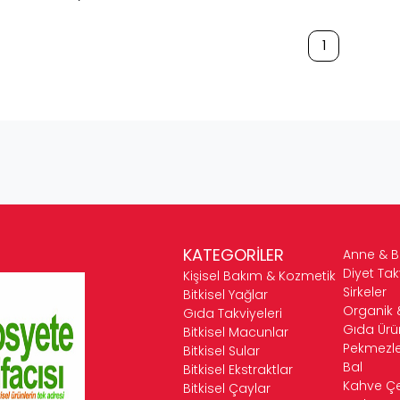
1
KATEGORİLER
Anne & 
Diyet Tak
Kişisel Bakım & Kozmetik
Sirkeler
Bitkisel Yağlar
Organik 
Gıda Takviyeleri
Gıda Ürün
Bitkisel Macunlar
Pekmezle
Bitkisel Sular
Bal
Bitkisel Ekstraktlar
Kahve Çeş
Bitkisel Çaylar