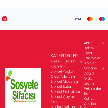
Anne &
Bebek
Diyet
KATEGORİLER
Takviyeleri
Kişisel Bakım &
Sirkeler
Kozmetik
Organik &
Bitkisel Yağlar
Doğal
Gıda Takviyeleri
Gıda
Bitkisel Macunlar
Ürünleri
Bitkisel Sular
Pekmezler
Bitkisel Ekstraktlar
Bal
Bitkisel Çaylar
Kahve
Şifalı
Çeşitleri
Bitkiler&Baharatlar