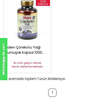
Whatsapp ile sor!
Balen Çörekotu Yağı
Yumuşak Kapsül 1000
mg*80
Bu ürün geçici olarak
temin edilememektedir.
Bu aramada toplam
1
ürün listeleniyor.
1