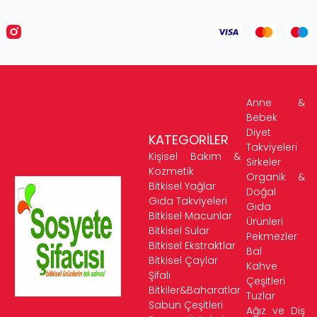
Anne &
Bebek
Diyet
KATEGORİLER
Takviyeleri
Kişisel Bakım &
Sirkeler
Kozmetik
Organik &
Bitkisel Yağlar
Doğal
Gıda Takviyeleri
Gıda
Bitkisel Macunlar
Ürünleri
Bitkisel Sular
Pekmezler
Bitkisel Ekstraktlar
Bal
Bitkisel Çaylar
Kahve
Şifalı
Çeşitleri
Bitkiler&Baharatlar
Tuzlar
Sabun Çeşitleri
Ağız ve Diş