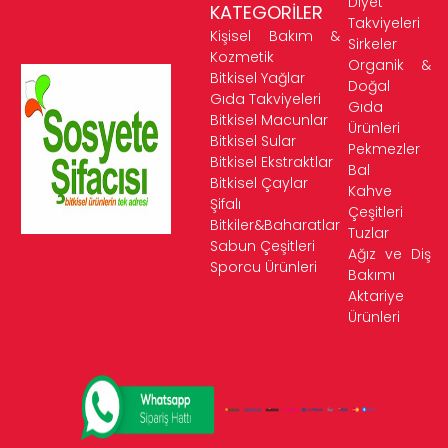
Diyet
KATEGORİLER
Takviyeleri
Kişisel Bakım &
Sirkeler
Kozmetik
Organik &
Bitkisel Yağlar
Doğal
Gıda Takviyeleri
Gıda
Bitkisel Macunlar
Ürünleri
Bitkisel Sular
Pekmezler
Bitkisel Ekstraktlar
Bal
Bitkisel Çaylar
Kahve
Şifalı
Çeşitleri
Bitkiler&Baharatlar
Tuzlar
Sabun Çeşitleri
Ağız ve Diş
Sporcu Ürünleri
Bakımı
Aktariye
Ürünleri