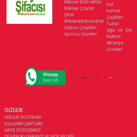
Bitkisel Ekstraktlar
Bal
Bitkisel Çaylar
Kahve
Şifalı
Çeşitleri
Bitkiler&Baharatlar
Tuzlar
Sabun Çeşitleri
Ağız ve Diş
Sporcu Ürünleri
Bakımı
Aktariye
Ürünleri
GİZLİLİK
GİZLİLİK POLİTİKASI
KULLANIM ŞARTLARI
SATIŞ SÖZLEŞMESİ
GÜVENLİK-GARANTİ VE İADE BİLGİSİ