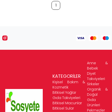
1
Anne &
Bebek
Diyet
KATEGORİLER
Takviyeleri
Kişisel Bakım &
Sirkeler
Kozmetik
Organik &
Bitkisel Yağlar
Doğal
Gıda Takviyeleri
Gıda
Bitkisel Macunlar
Ürünleri
Bitkisel Sular
Pekmezler