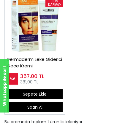
Dermaderm Leke Giderici
Gece Kremi
Whatsapp ile sor!
357,00
TL
%6
381,00 TL
Sepete Ekle
Satın Al
Bu aramada toplam
1
ürün listeleniyor.