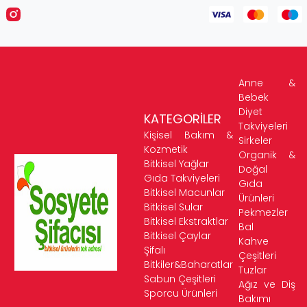
Anne &
Bebek
Diyet
KATEGORİLER
Takviyeleri
Kişisel Bakım &
Sirkeler
Kozmetik
Organik &
Bitkisel Yağlar
Doğal
Gıda Takviyeleri
Gıda
Bitkisel Macunlar
Ürünleri
Bitkisel Sular
Pekmezler
Bitkisel Ekstraktlar
Bal
Bitkisel Çaylar
Kahve
Şifalı
Çeşitleri
Bitkiler&Baharatlar
Tuzlar
Sabun Çeşitleri
Ağız ve Diş
Sporcu Ürünleri
Bakımı