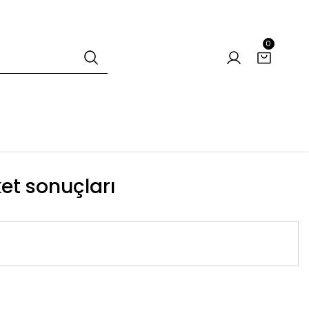
0
ket sonuçları