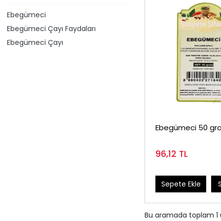
Ebegümeci
Ebegümeci Çayı Faydaları
Ebegümeci Çayı
Ebegümeci
96,12
TL
Sepete Ekle
Bu aramada toplam
1