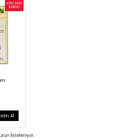
 50 gram
Satın Al
ürün listeleniyor.