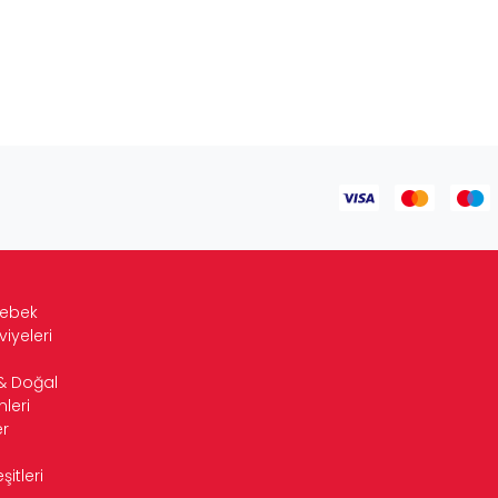
Bebek
viyeleri
& Doğal
leri
r
itleri