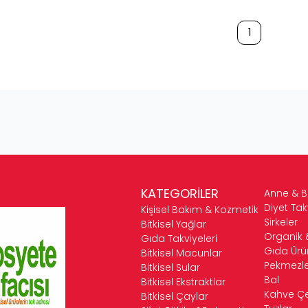
1
KATEGORİLER
Anne & 
Diyet Tak
Kişisel Bakım & Kozmetik
Sirkeler
Bitkisel Yağlar
Organik 
Gıda Takviyeleri
Gıda Ürün
Bitkisel Macunlar
Pekmezle
Bitkisel Sular
Bal
Bitkisel Ekstraktlar
Kahve Çeş
Bitkisel Çaylar