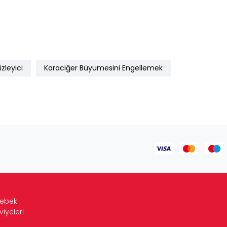
zleyici
Karaciğer Büyümesini Engellemek
Bebek
viyeleri