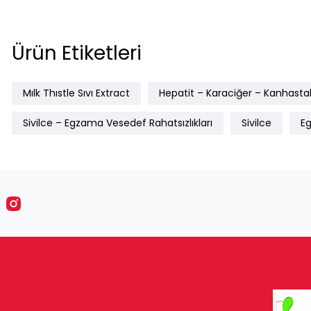
Ürün Etiketleri
Mılk Thıstle Sıvı Extract
Hepatit – Karaciğer – Kanhastalı
Sivilce – Egzama Vesedef Rahatsızlıkları
Sivilce
E