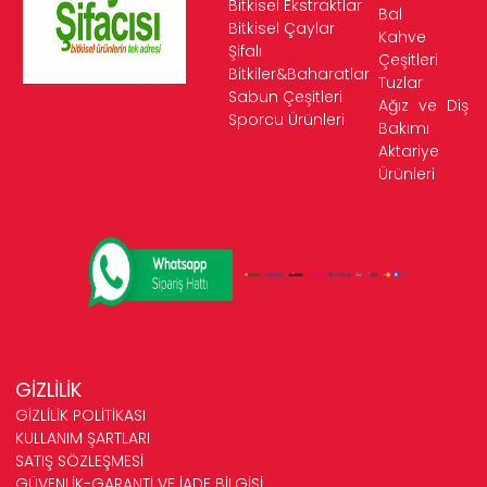
Bitkisel Ekstraktlar
Bal
Bitkisel Çaylar
Kahve
Şifalı
Çeşitleri
Bitkiler&Baharatlar
Tuzlar
Sabun Çeşitleri
Ağız ve Diş
Sporcu Ürünleri
Bakımı
Aktariye
Ürünleri
GİZLİLİK
GİZLİLİK POLİTİKASI
KULLANIM ŞARTLARI
SATIŞ SÖZLEŞMESİ
GÜVENLİK-GARANTİ VE İADE BİLGİSİ