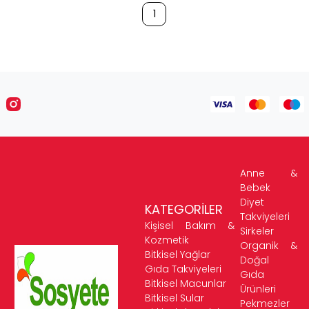
1
Anne &
Bebek
Diyet
KATEGORİLER
Takviyeleri
Kişisel Bakım &
Sirkeler
Kozmetik
Organik &
Bitkisel Yağlar
Doğal
Gıda Takviyeleri
Gıda
Bitkisel Macunlar
Ürünleri
Bitkisel Sular
Pekmezler