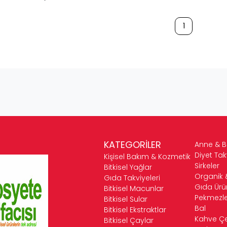
1
KATEGORİLER
Anne & 
Diyet Tak
Kişisel Bakım & Kozmetik
Sirkeler
Bitkisel Yağlar
Organik 
Gıda Takviyeleri
Gıda Ürün
Bitkisel Macunlar
Pekmezle
Bitkisel Sular
Bal
Bitkisel Ekstraktlar
Kahve Çeş
Bitkisel Çaylar