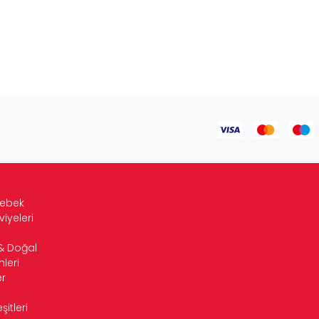
Bebek
viyeleri
& Doğal
leri
r
itleri