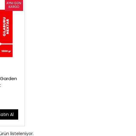
 Garden
t
L
Satın Al
ürün listeleniyor.