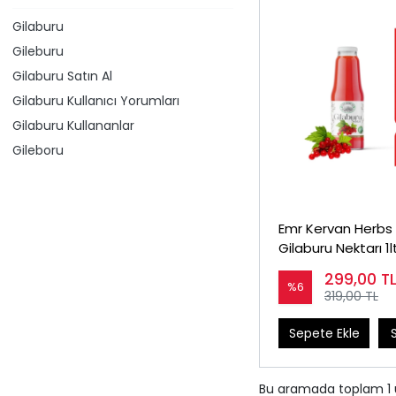
Gilaburu
Gileburu
Gilaburu Satın Al
Gilaburu Kullanıcı Yorumları
Gilaburu Kullananlar
Gileboru
Emr Kervan Herbs
Gilaburu Nektarı 1l
299,00
T
%6
319,00 TL
Sepete Ekle
Bu aramada toplam
1