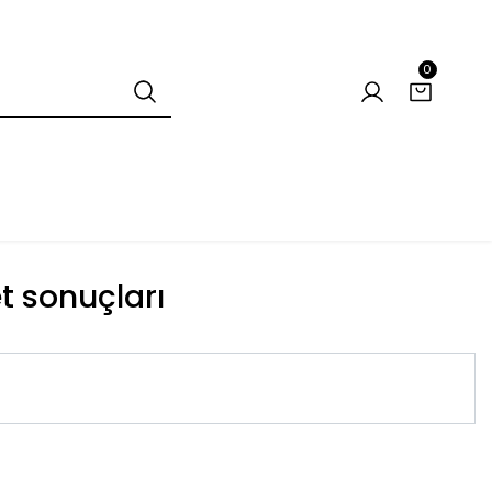
0
et sonuçları