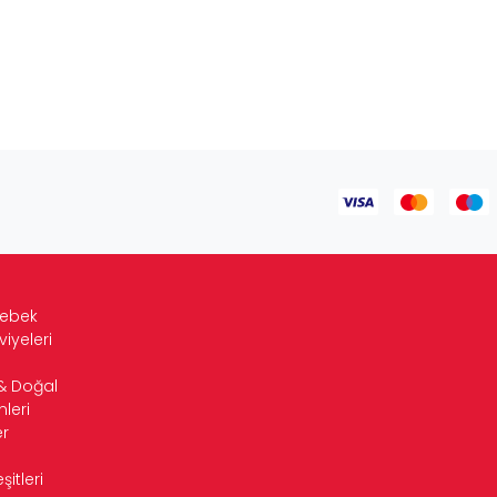
Bebek
viyeleri
& Doğal
leri
r
itleri