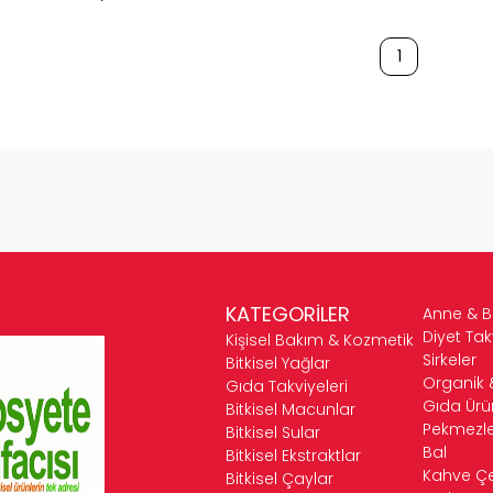
1
KATEGORİLER
Anne & 
Diyet Tak
Kişisel Bakım & Kozmetik
Sirkeler
Bitkisel Yağlar
Organik 
Gıda Takviyeleri
Gıda Ürün
Bitkisel Macunlar
Pekmezle
Bitkisel Sular
Bal
Bitkisel Ekstraktlar
Kahve Çeş
Bitkisel Çaylar