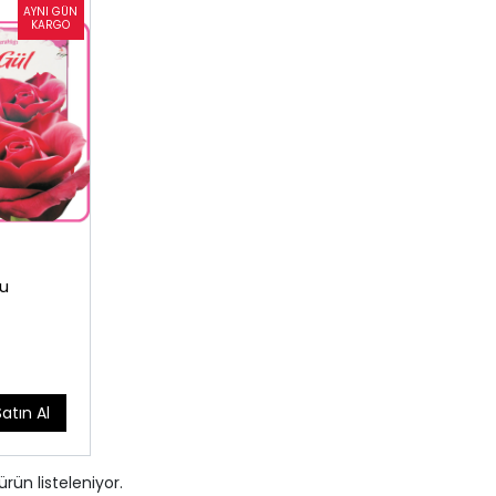
u
Satın Al
ürün listeleniyor.