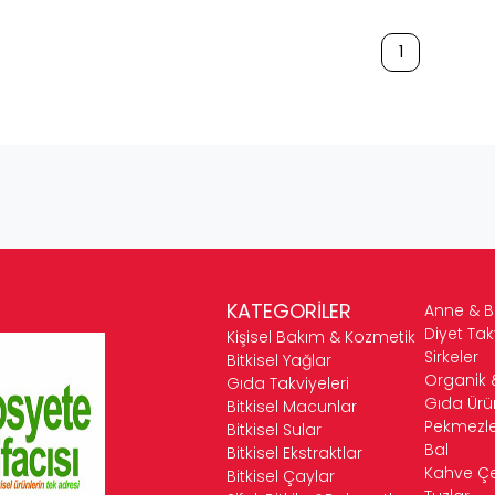
1
KATEGORİLER
Anne & 
Diyet Tak
Kişisel Bakım & Kozmetik
Sirkeler
Bitkisel Yağlar
Organik 
Gıda Takviyeleri
Gıda Ürün
Bitkisel Macunlar
Pekmezle
Bitkisel Sular
Bal
Bitkisel Ekstraktlar
Kahve Çeş
Bitkisel Çaylar