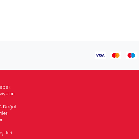
Bebek
viyeleri
& Doğal
leri
r
itleri