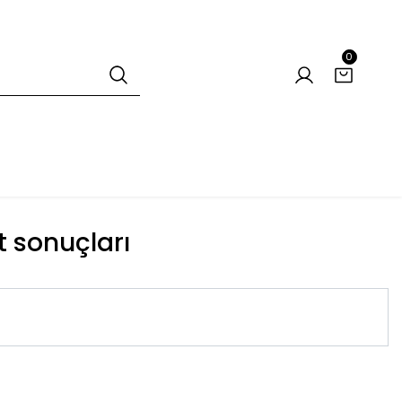
0
t sonuçları