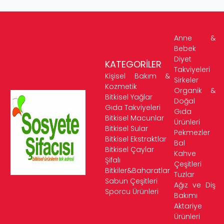
Anne &
Bebek
Diyet
KATEGORİLER
Takviyeleri
Kişisel Bakım &
Sirkeler
Kozmetik
Organik &
Bitkisel Yağlar
Doğal
Gıda Takviyeleri
Gıda
Bitkisel Macunlar
Ürünleri
Bitkisel Sular
Pekmezler
Bitkisel Ekstraktlar
Bal
Bitkisel Çaylar
Kahve
Şifalı
Çeşitleri
Bitkiler&Baharatlar
Tuzlar
Sabun Çeşitleri
Ağız ve Diş
Sporcu Ürünleri
Bakımı
Aktariye
Ürünleri