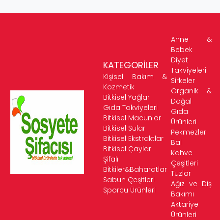
Anne &
Bebek
Diyet
KATEGORİLER
Takviyeleri
Kişisel Bakım &
Sirkeler
Kozmetik
Organik &
Bitkisel Yağlar
Doğal
Gıda Takviyeleri
Gıda
Bitkisel Macunlar
Ürünleri
Bitkisel Sular
Pekmezler
Bitkisel Ekstraktlar
Bal
Bitkisel Çaylar
Kahve
Şifalı
Çeşitleri
Bitkiler&Baharatlar
Tuzlar
Sabun Çeşitleri
Ağız ve Diş
Sporcu Ürünleri
Bakımı
Aktariye
Ürünleri