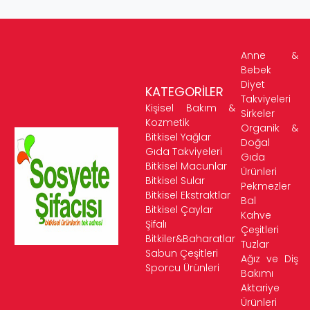
Anne &
Bebek
Diyet
KATEGORİLER
Takviyeleri
Kişisel Bakım &
Sirkeler
Kozmetik
Organik &
Bitkisel Yağlar
Doğal
Gıda Takviyeleri
Gıda
Bitkisel Macunlar
Ürünleri
Bitkisel Sular
Pekmezler
Bitkisel Ekstraktlar
Bal
Bitkisel Çaylar
Kahve
Şifalı
Çeşitleri
Bitkiler&Baharatlar
Tuzlar
Sabun Çeşitleri
Ağız ve Diş
Sporcu Ürünleri
Bakımı
Aktariye
Ürünleri