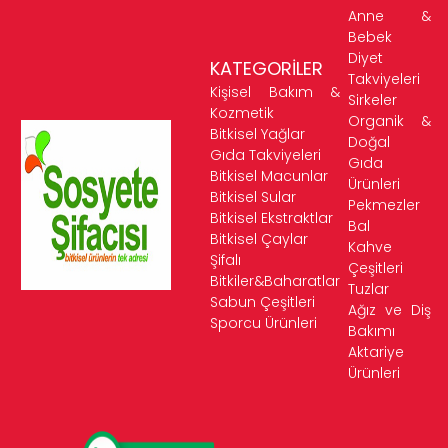
Anne &
Bebek
Diyet
KATEGORİLER
Takviyeleri
Kişisel Bakım &
Sirkeler
Kozmetik
Organik &
Bitkisel Yağlar
Doğal
Gıda Takviyeleri
Gıda
Bitkisel Macunlar
Ürünleri
Bitkisel Sular
Pekmezler
Bitkisel Ekstraktlar
Bal
Bitkisel Çaylar
Kahve
Şifalı
Çeşitleri
Bitkiler&Baharatlar
Tuzlar
Sabun Çeşitleri
Ağız ve Diş
Sporcu Ürünleri
Bakımı
Aktariye
Ürünleri