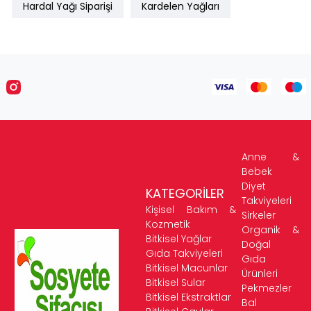
Hardal Yağı Siparişi
Kardelen Yağları
Anne &
Bebek
Diyet
KATEGORİLER
Takviyeleri
Kişisel Bakım &
Sirkeler
Kozmetik
Organik &
Bitkisel Yağlar
Doğal
Gıda Takviyeleri
Gıda
Bitkisel Macunlar
Ürünleri
Bitkisel Sular
Pekmezler
Bitkisel Ekstraktlar
Bal