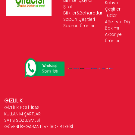
Bitkisel Çaylar
Kahve
Şifalı
Çeşitleri
Bitkiler&Baharatlar
Tuzlar
Sabun Çeşitleri
Ağız ve Diş
Sporcu Ürünleri
Bakımı
Aktariye
Ürünleri
GİZLİLİK
GİZLİLİK POLİTİKASI
KULLANIM ŞARTLARI
SATIŞ SÖZLEŞMESİ
GÜVENLİK-GARANTİ VE İADE BİLGİSİ