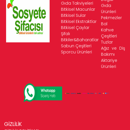
Gıda Takviyeleri
Gıda
Bitkisel Macunlar
Ürünleri
Bitkisel Sular
Pekmezler
Bitkisel Ekstraktlar
Bal
Bitkisel Çaylar
Kahve
Şifalı
Çeşitleri
Bitkiler&Baharatlar
Tuzlar
Sabun Çeşitleri
Ağız ve Diş
Sporcu Ürünleri
Bakımı
Aktariye
Ürünleri
GİZLİLİK