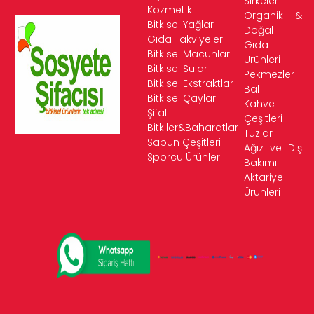
Sirkeler
Kozmetik
Organik &
Bitkisel Yağlar
Doğal
Gıda Takviyeleri
Gıda
Bitkisel Macunlar
Ürünleri
Bitkisel Sular
Pekmezler
Bitkisel Ekstraktlar
Bal
Bitkisel Çaylar
Kahve
Şifalı
Çeşitleri
Bitkiler&Baharatlar
Tuzlar
Sabun Çeşitleri
Ağız ve Diş
Sporcu Ürünleri
Bakımı
Aktariye
Ürünleri