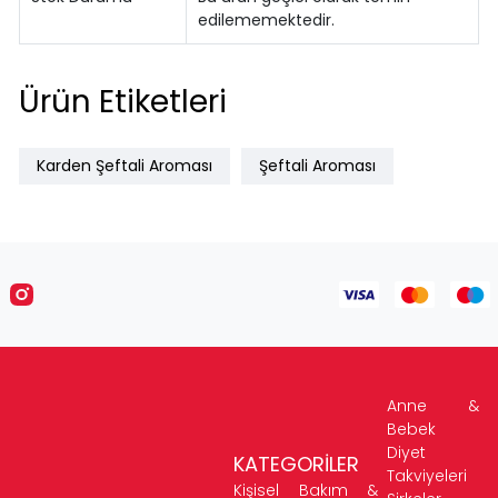
edilememektedir.
Ürün Etiketleri
Karden Şeftali Aroması
Şeftali Aroması
Anne &
Bebek
Diyet
KATEGORİLER
Takviyeleri
Kişisel Bakım &