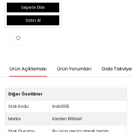
Sepete Ekle
Satın Al
Ürün Açıklaması
Ürün Yorumları
Gıda Takviyes
Diğer Özellikler
Stok Kodu
krdn006
Marka
Karden Bitkisel
Stok Durumu
Bu ürün geçici olarak temin