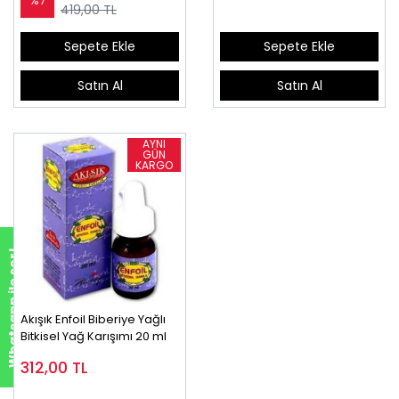
%7
419,00 TL
Sepete Ekle
Sepete Ekle
Satın Al
Satın Al
Whatsapp ile sor!
Akışık Enfoil Biberiye Yağlı
Bitkisel Yağ Karışımı 20 ml
312,00
TL