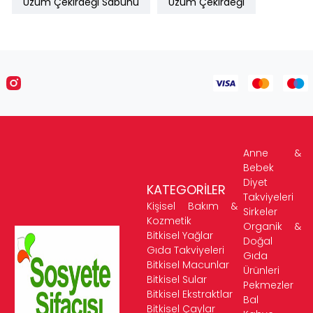
Üzüm Çekirdeği Sabunu
Üzüm Çekirdeği
Anne &
Bebek
Diyet
KATEGORİLER
Takviyeleri
Kişisel Bakım &
Sirkeler
Kozmetik
Organik &
Bitkisel Yağlar
Doğal
Gıda Takviyeleri
Gıda
Bitkisel Macunlar
Ürünleri
Bitkisel Sular
Pekmezler
Bitkisel Ekstraktlar
Bal
Bitkisel Çaylar