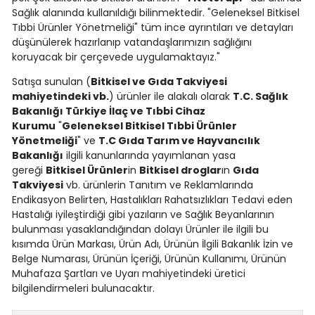
Sağlık alanında kullanıldığı bilinmektedir. "Geleneksel Bitkisel
Tıbbi Ürünler Yönetmeliği" tüm ince ayrıntıları ve detayları
düşünülerek hazırlanıp vatandaşlarımızın sağlığını
koruyacak bir çerçevede uygulamaktayız."
Satışa sunulan (
Bitkisel ve Gıda Takviyesi
mahiyetindeki vb.
) ürünler ile alakalı olarak
T.C. Sağlık
Bakanlığı Türkiye İlaç ve Tıbbi Cihaz
Kurumu
"
Geleneksel Bitkisel Tıbbi Ürünler
Yönetmeliği
" ve
T.C Gıda Tarım ve Hayvancılık
Bakanlığı
ilgili kanunlarında yayımlanan yasa
gereği
Bitkisel Ürünler
in
Bitkisel droglar
ın
Gıda
Takviyesi
vb. ürünlerin Tanıtım ve Reklamlarında
Endikasyon Belirten, Hastalıkları Rahatsızlıkları Tedavi eden
Hastalığı iyileştirdiği gibi yazıların ve Sağlık Beyanlarının
bulunması yasaklandığından dolayı Ürünler ile ilgili bu
kısımda Ürün Markası, Ürün Adı, Ürünün İlgili Bakanlık İzin ve
Belge Numarası, Ürünün İçeriği, Ürünün Kullanımı, Ürünün
Muhafaza Şartları ve Uyarı mahiyetindeki üretici
bilgilendirmeleri bulunacaktır.