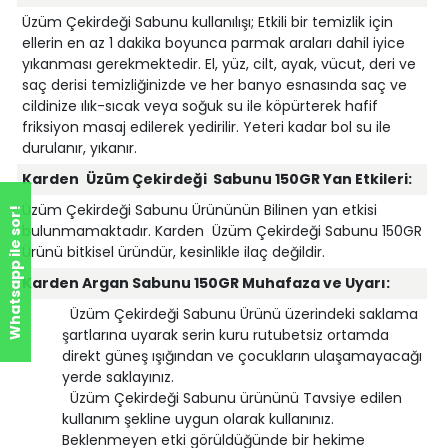
Üzüm Çekirdeği Sabunu kullanılışı; Etkili bir temizlik için
ellerin en az 1 dakika boyunca parmak araları dahil iyice
yıkanması gerekmektedir. El, yüz, cilt, ayak, vücut, deri ve
saç derisi temizliğinizde ve her banyo esnasında saç ve
cildinize ılık-sıcak veya soğuk su ile köpürterek hafif
friksiyon masaj edilerek yedirilir. Yeteri kadar bol su ile
durulanır, yıkanır.
Karden
Üzüm Çekirdeği Sabunu 150GR Yan Etkileri:
Üzüm Çekirdeği Sabunu Ürününün Bilinen yan etkisi
Whatsapp ile sor!
bulunmamaktadır. Karden Üzüm Çekirdeği Sabunu 150GR
Ürünü bitkisel üründür, kesinlikle ilaç değildir.
Karden Argan Sabunu 150GR Muhafaza ve Uyarı:
Üzüm Çekirdeği Sabunu Ürünü üzerindeki saklama
şartlarına uyarak serin kuru rutubetsiz ortamda
direkt güneş ışığından ve çocukların ulaşamayacağı
yerde saklayınız.
Üzüm Çekirdeği Sabunu ürününü Tavsiye edilen
kullanım şekline uygun olarak kullanınız.
Beklenmeyen etki görüldüğünde bir hekime