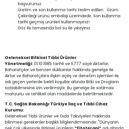
başvurunuz.
Üretim ve son kullanma tarihi teslim edilen Üzüm
Çekirdeği ürünü ambalajı üzerindedir. Son kullanma
tarihi geçmiş ürünleri kullanmayınız!
Göz ile temasında bol su ile yıkayınız.
Geleneksel Bitkisel Tıbbi Ürünler
Yönetmeliği:
01.10.1985 tarihli ve 5777 sayılı Aktarlar,
Baharatçılar ve benzeri dükkanlar hakkında genelge ile
Aktar ve Baharatçılara ilişkin açılış ve denetim işlemleri ile
adı geçen yerlerde belirli koşullar altında Bitki ve Drogların
satılabilmesine izin verilirmiştir. Bu genelge ile satılması
mahzurlu ve tehlikeli olan maddelerde belirtilmektedir.
T.C. Sağlık Bakanlığı Türkiye İlaç ve Tıbbi Cihaz
Kurumu:
Geleneksel Tıbbi Ürünler ve Gıda Takviyeleri hakkında
bilinmesi gerekenler başlıklı bilgilendirmesinde: "Dünyanın
pek çok ülkesinde Bitkisel ürünlerin
“Fitoterapi”
adı altında