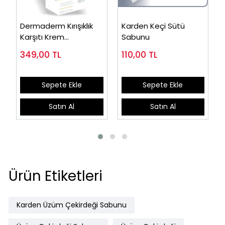
Dermaderm Kırışıklık
Karden Keçi Sütü
Karşıtı Krem
Sabunu
Antioksidan Yeşil Çay
349,00
TL
110,00
TL
ve Kallogen İçerir
100gr
Sepete Ekle
Sepete Ekle
Satın Al
Satın Al
Ürün Etiketleri
Karden Üzüm Çekirdeği Sabunu