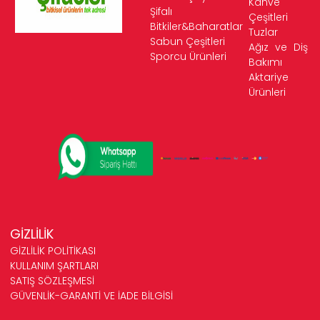
Kahve
Şifalı
Çeşitleri
Bitkiler&Baharatlar
Tuzlar
Sabun Çeşitleri
Ağız ve Diş
Sporcu Ürünleri
Bakımı
Aktariye
Ürünleri
GİZLİLİK
GİZLİLİK POLİTİKASI
KULLANIM ŞARTLARI
SATIŞ SÖZLEŞMESİ
GÜVENLİK-GARANTİ VE İADE BİLGİSİ