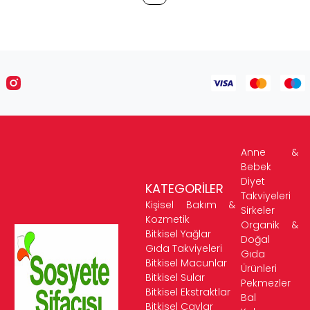
Anne &
Bebek
Diyet
KATEGORİLER
Takviyeleri
Kişisel Bakım &
Sirkeler
Kozmetik
Organik &
Bitkisel Yağlar
Doğal
Gıda Takviyeleri
Gıda
Bitkisel Macunlar
Ürünleri
Bitkisel Sular
Pekmezler
Bitkisel Ekstraktlar
Bal
Bitkisel Çaylar