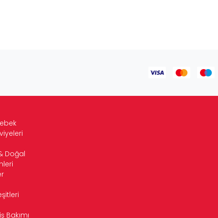
Bebek
viyeleri
& Doğal
leri
r
itleri
iş Bakımı