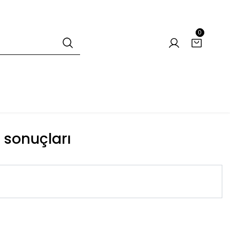
0
t sonuçları