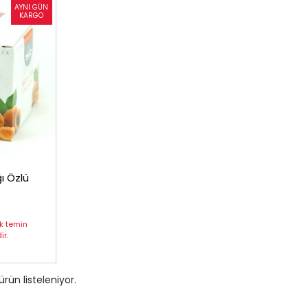
ı Özlü
ak temin
r.
ürün listeleniyor.