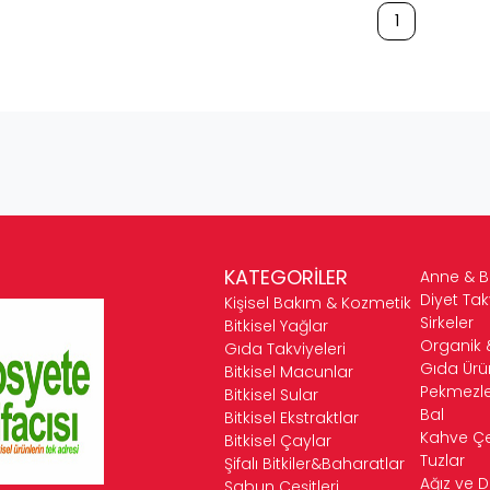
1
KATEGORİLER
Anne & 
Diyet Tak
Kişisel Bakım & Kozmetik
Sirkeler
Bitkisel Yağlar
Organik 
Gıda Takviyeleri
Gıda Ürün
Bitkisel Macunlar
Pekmezle
Bitkisel Sular
Bal
Bitkisel Ekstraktlar
Kahve Çeş
Bitkisel Çaylar
Tuzlar
Şifalı Bitkiler&Baharatlar
Ağız ve D
Sabun Çeşitleri