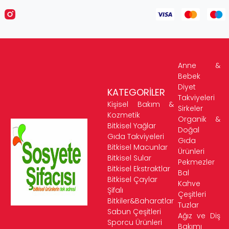
Anne &
Bebek
Diyet
KATEGORİLER
Takviyeleri
Kişisel Bakım &
Sirkeler
Kozmetik
Organik &
Bitkisel Yağlar
Doğal
Gıda Takviyeleri
Gıda
Bitkisel Macunlar
Ürünleri
Bitkisel Sular
Pekmezler
Bitkisel Ekstraktlar
Bal
Bitkisel Çaylar
Kahve
Şifalı
Çeşitleri
Bitkiler&Baharatlar
Tuzlar
Sabun Çeşitleri
Ağız ve Diş
Sporcu Ürünleri
Bakımı