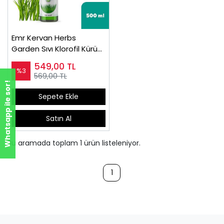
Emr Kervan Herbs
Garden Sıvı Klorofil Kürü
500mL
549,00
TL
%3
569,00 TL
Whatsapp ile sor!
Sepete Ekle
Satın Al
Bu aramada toplam
1
ürün listeleniyor.
1