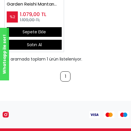
Garden Reishi Mantarı
Ekstraktı Içeren Karışık Sıvı
1.079,00
TL
Takviye Edici Gıda 250ml
%2
1.109,00 TL
Akciğer Dostu
Sepete Ekle
Whatsapp ile sor!
Satın Al
Bu aramada toplam
1
ürün listeleniyor.
1