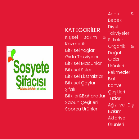
Anne &
Bebek
Diyet
KATEGORİLER
Takviyeleri
Kişisel Bakım &
Sirkeler
Kozmetik
Organik &
Bitkisel Yağlar
Doğal
Gıda Takviyeleri
Gıda
Bitkisel Macunlar
Ürünleri
Bitkisel Sular
Pekmezler
Bitkisel Ekstraktlar
Bal
Bitkisel Çaylar
Kahve
Şifalı
Çeşitleri
Bitkiler&Baharatlar
Tuzlar
Sabun Çeşitleri
Ağız ve Diş
Sporcu Ürünleri
Bakımı
Aktariye
Ürünleri