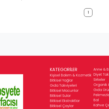
1
KATEGORİLER
Anne & 
Diyet Tak
Kişisel Bakım & Kozmetik
Sirkeler
Bitkisel Yağlar
Organik 
Gıda Takviyeleri
Gıda Ürün
Bitkisel Macunlar
Pekmezle
Bitkisel Sular
Bal
Bitkisel Ekstraktlar
Kahve Çeş
Bitkisel Çaylar