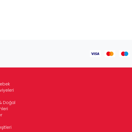
Bebek
viyeleri
& Doğal
leri
r
itleri