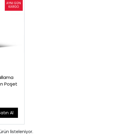
allama
0 Süzen Poşet
Satın Al
ürün listeleniyor.