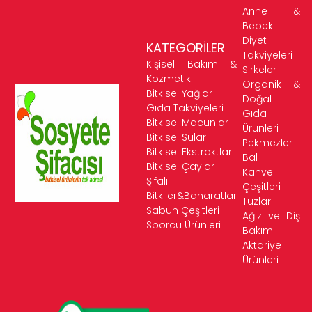
Anne &
Bebek
Diyet
KATEGORİLER
Takviyeleri
Kişisel Bakım &
Sirkeler
Kozmetik
Organik &
Bitkisel Yağlar
Doğal
Gıda Takviyeleri
Gıda
Bitkisel Macunlar
Ürünleri
Bitkisel Sular
Pekmezler
Bitkisel Ekstraktlar
Bal
Bitkisel Çaylar
Kahve
Şifalı
Çeşitleri
Bitkiler&Baharatlar
Tuzlar
Sabun Çeşitleri
Ağız ve Diş
Sporcu Ürünleri
Bakımı
Aktariye
Ürünleri